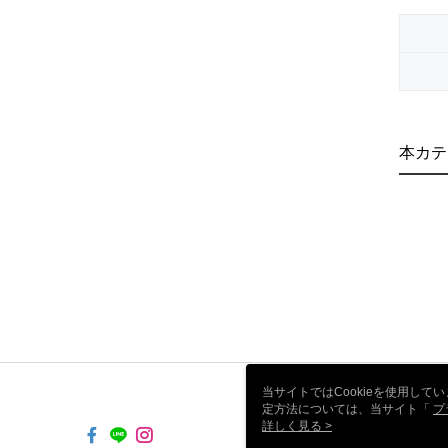
本カテ
当サイトではCookieを使用して
定方法については、当サイト「
プ
き使用される場合、当社がサイト利用
詳しく見る >