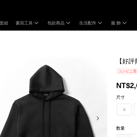
套組
書寫工具
包款商品
生活配件
服 飾
【好評熱
コンビニ受
NT$2,
尺寸
S
数量