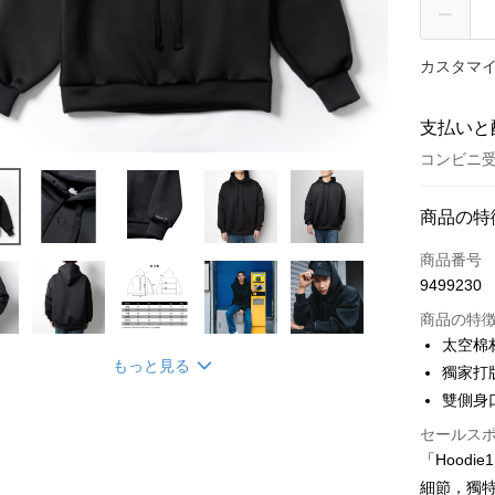
カスタマイ
支払いと
コンビニ受
お支払い
商品の特
クレジット
商品番号
9499230
コンビニ
商品の特
Easy Walle
太空棉
もっと見る
獨家打
雙側身
配送方法
セールス
全家取貨
「Hood
配送毎にN
細節，獨