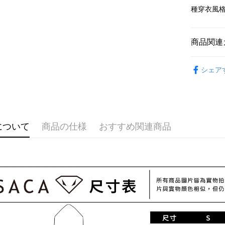
種穿衣風
7-11取貨
配送毎にN
商品関連
宅配
配送毎にN
服飾
上
シェア
國家/地區
優惠
について
商品の仕様
おすすめ関連商品