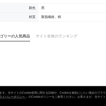
顏色
黑
材質
聚脂纖維、棉
ゴリーの人気商品
サイト全体のランキング
います。当サイトのCookie使用に関する詳細や、Cookieを無効にしたい場合のブラ
ライバシーポリシー
会社概要
」のCookieポリシーをご参照ください。お客さまが、当サイ
カスタマーサービ
規約のCookieポリシーに基づいてCookieを使用することに同意したものとみ
ブランドストーリー
ショッピングガイド