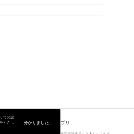
ウザでの設
トを引き続
ス
分かりました
公式アプリ
なします。