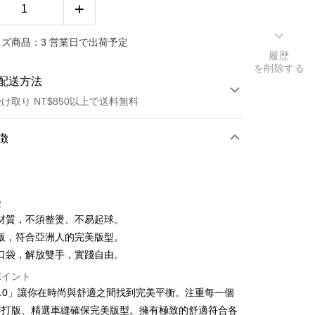
ズ商品：3 営業日で出荷予定
履歴
を削除する
配送方法
け取り NT$850以上で送料無料
方法
徴
カード1回払い
店頭代金引換
徴
t
材質，不須整燙、不易起球。
版，符合亞洲人的完美版型。
口袋，解放雙手，實踐自由。
ポイント
付款
ie1.0」讓你在時尚與舒適之間找到完美平衡。注重每一個
T$60、NT$850以上で送料無料
特打版、精選車縫確保完美版型。擁有極致的舒適符合各