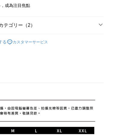
格，成為注目焦點
付款
T$60、NT$850以上で送料無料
カテゴリー（2）
T$60、NT$850以上で送料無料
衣
する
カスタマーサービス
配送
送料を確認