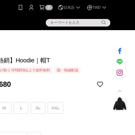
0
日本語
TWD
銷】Hoodie｜帽T
け取り NT$850以上で送料無料
国・地域配送
680
M
L
XL
XXL