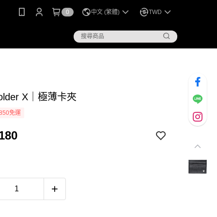
0
中文 (繁體)
TWD
Holder X｜極薄卡夾
850免運
180