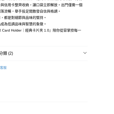
0，滿NT$850(含以上)免運費
卡與信用卡整齊收納，讓口袋立即解放。出門僅需一個
俐落流暢，舉手投足間散發自信與格調。
用，都是對細節與品味的堅持。
品成為低調品味與智慧的象徵。
c X Card Holder｜經典卡片夾 1.0』陪你從容掌控每一
類 (2)
名片夾/卡夾
客服