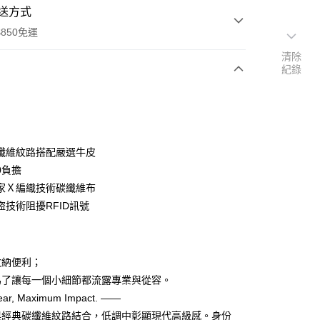
送方式
850免運
清除
紀錄
次付款
付款
纖維紋路搭配嚴選牛皮
0負擔
家Ｘ編織技術碳纖維布
盜技術阻擾RFID訊號
付款
0，滿NT$850(含以上)免運費
收納便利；
付款
為了讓每一個小細節都流露專業與從容。
0，滿NT$850(含以上)免運費
ear, Maximum Impact. ——
與經典碳纖維紋路結合，低調中彰顯現代高級感。身份