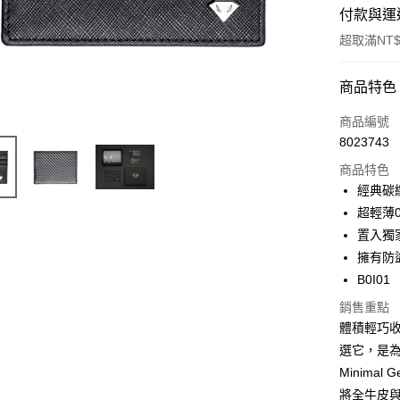
付款與運
超取滿NT$
付款方式
商品特色
信用卡一
商品編號
8023743
超商取貨
商品特色
悠遊付
經典碳
超輕薄
置入獨
運送方式
擁有防
全家取貨
B0I01
每筆NT$6
銷售重點
體積輕巧
7-11取貨
選它，是
每筆NT$6
Minimal G
宅配
將全牛皮