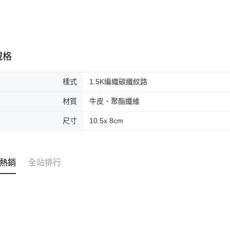
規格
樣式
1.5K編織碳纖紋路
材質
牛皮、聚酯纖維
尺寸
10.5x 8cm
熱銷
全站排行