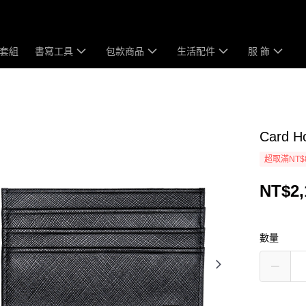
套組
書寫工具
包款商品
生活配件
服 飾
Card 
超取滿NT$
NT$2,
數量