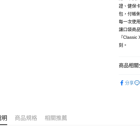
每筆NT$6
證、健保
包，付帳
每一次使
讓口袋商
『Classi
刻。
商品相關分
皮件商品
分享
全部商品
說明
商品規格
相關推薦