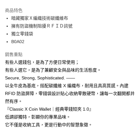
悠遊付
商品特色
暗藏獨家Ｘ編織技術碳纖維布
運送方式
擁有防盜機制阻擾ＲＦＩＤ訊號
全家取貨付款
獨立零錢袋
每筆NT$60，滿NT$850(含以上)免運費
B0A02
7-11取貨付款
銷售重點
每筆NT$60，滿NT$850(含以上)免運費
有些人選錢包，是為了方便日常使用；
有些人選它，是為了兼顧安全與品味的生活態度。
宅配
Secure, Strong, Sophisticated. ——
每筆NT$60，滿NT$850(含以上)免運費
以全牛皮為基底，搭配碳纖維 X 編織布，耐用且具高質感。內建
RFID 防盜屏障，零錢袋設計貼心收納零散硬幣，讓每一次翻開都井
然有序。
『Classic X Coin Wallet｜經典零錢短夾 1.0』
低調卻獨特，彰顯你的專業品味。
它不僅是收納工具，更是行動中的智慧象徵。