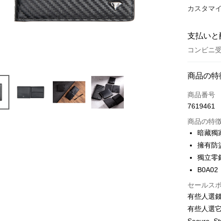
カスタマイ
支払いと
コンビニ受
お支払い
商品の特
クレジット
商品番号
7619461
コンビニ
商品の特
Easy Walle
暗藏獨
擁有防
獨立零
配送方法
B0A02
全家取貨
セールス
配送毎にN
有些人選
有些人選
7-11取貨