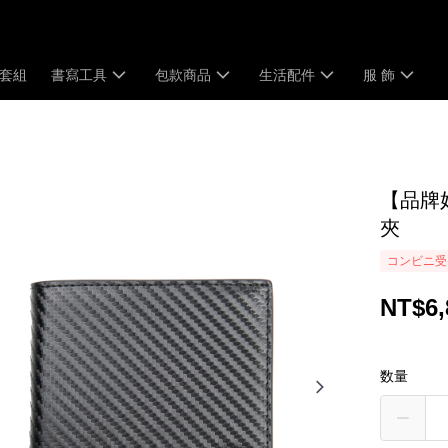
套組
書寫工具
包款商品
生活配件
服 飾
【品牌好
夾
コンビニ受
NT$6,
数量