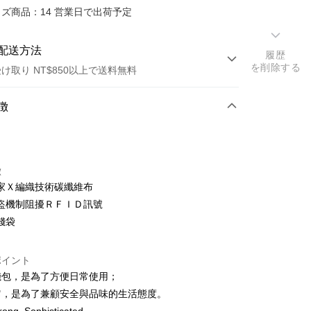
ズ商品：14 営業日で出荷予定
配送方法
履歴
を削除する
け取り NT$850以上で送料無料
方法
徴
カード1回払い
店頭代金引換
徴
t
家Ｘ編織技術碳纖維布
盜機制阻擾ＲＦＩＤ訊號
錢袋
付款
ポイント
T$60、NT$850以上で送料無料
錢包，是為了方便日常使用；
它，是為了兼顧安全與品味的生活態度。
付款