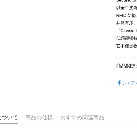
Secure, S
配送毎にN
以全牛皮為
宅配
RFID 
配送毎にN
井然有序
『Classic
低調卻獨
它不僅是
商品関連
皮件商品
シェア
全部商品
優惠
について
商品の仕様
おすすめ関連商品