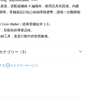
trong, Sophisticated. ——
T$60、NT$850以上で送料無料
基底，搭配碳纖維 X 編織布，耐用且具高質感。內建
防盜屏障，零錢袋設計貼心收納零散硬幣，讓每一次翻開都
T$60、NT$850以上で送料無料
。
 X Coin Wallet｜經典零錢短夾 1.0』
特，彰顯你的專業品味。
收納工具，更是行動中的智慧象徵。
カテゴリー（3）
皮夾
する
カスタマーサービス