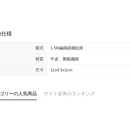
の仕様
樣式
1.5K編織碳纖紋路
材質
牛皮、聚酯纖維
尺寸
11x9.5x1cm
ゴリーの人気商品
サイト全体のランキング