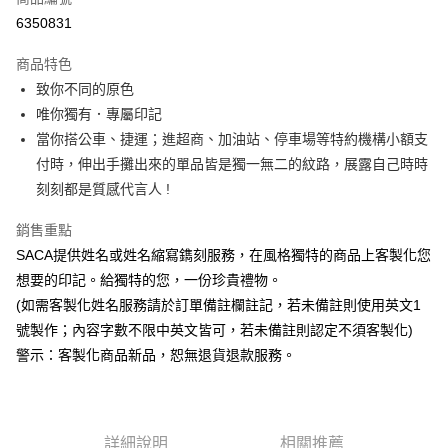
超商取貨付款
6350831
悠遊付
商品特色
致你不同的原色
運送方式
唯你獨有．專屬印記
全家取貨付款
當你搭公車、捷運；進超商、加油站、停車場等特約機構小額支
每筆NT$60，滿NT$850(含以上)免運費
付時，伸出手攤出來的單品皆是獨一無二的紋路，展露自己時時
刻刻都是質感代言人 !
7-11取貨付款
每筆NT$60，滿NT$850(含以上)免運費
銷售重點
SACA提供姓名或姓名縮寫鐫刻服務，在風格獨特的商品上客製化您
宅配
想要的印記。給獨特的您，一份珍貴禮物。
每筆NT$60，滿NT$850(含以上)免運費
(如需客製化姓名服務請於訂單備註欄註記，若未備註則使用英文1
號製作；內容字數不限中英文皆可，若未備註則認定不須客製化)
警示：客製化商品新品，恕無退貨退款服務。
詳細說明
相關推薦