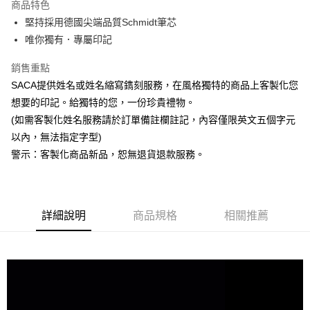
商品特色
堅持採用德國尖端品質Schmidt筆芯
運送方式
唯你獨有．專屬印記
全家取貨付款
銷售重點
每筆NT$60，滿NT$850(含以上)免運費
SACA提供姓名或姓名縮寫鐫刻服務，在風格獨特的商品上客製化您
7-11取貨付款
想要的印記。給獨特的您，一份珍貴禮物。
每筆NT$60，滿NT$850(含以上)免運費
(如需客製化姓名服務請於訂單備註欄註記，內容僅限英文五個字元
以內，無法指定字型)
宅配
警示：客製化商品新品，恕無退貨退款服務。
每筆NT$60，滿NT$850(含以上)免運費
詳細說明
商品規格
相關推薦