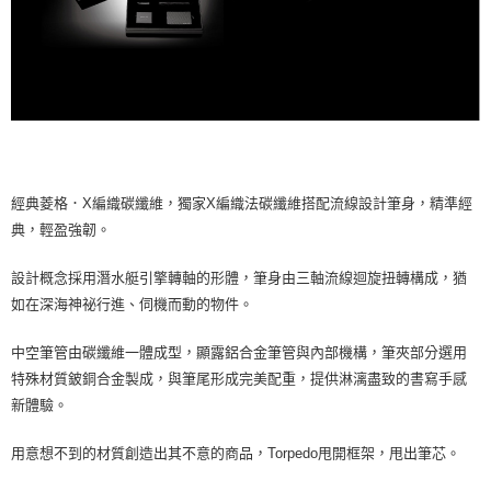
經典菱格．X編織碳纖維，獨家X編織法碳纖維搭配流線設計筆身，精準經
典，輕盈強韌。
設計概念採用潛水艇引擎轉軸的形體，筆身由三軸流線迴旋扭轉構成，猶
如在深海神祕行進、伺機而動的物件。
中空筆管由碳纖維一體成型，顯露鋁合金筆管與內部機構，筆夾部分選用
特殊材質鈹銅合金製成，與筆尾形成完美配重，提供淋漓盡致的書寫手感
新體驗。
用意想不到的材質創造出其不意的商品，Torpedo甩開框架，甩出筆芯。