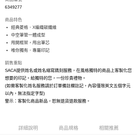
超商取貨付款
6349277
悠遊付
商品特色
經典菱格．X編織碳纖維
運送方式
中空筆管一體成型
全家取貨付款
甩開框架，甩出筆芯
每筆NT$60，滿NT$850(含以上)免運費
唯你獨有．專屬印記
7-11取貨付款
銷售重點
每筆NT$60，滿NT$850(含以上)免運費
SACA提供姓名或姓名縮寫鐫刻服務，在風格獨特的商品上客製化您
想要的印記。給獨特的您，一份珍貴禮物。
宅配
(如需客製化姓名服務請於訂單備註欄註記，內容僅限英文五個字元
每筆NT$60，滿NT$850(含以上)免運費
以內，無法指定字型)
警示：客製化商品新品，恕無退貨退款服務。
詳細說明
商品規格
相關推薦