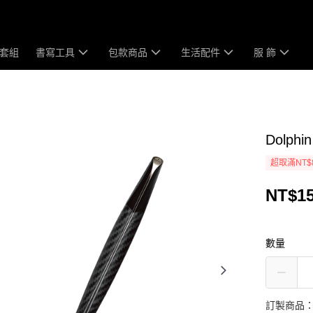
套組
書寫工具
包款商品
生活配件
服 飾
Dolphin
超取滿NT$
NT$15
數量
訂製商品：