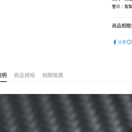
宅配
警示：客
每筆NT$6
商品相關分
書寫工具
分享
全部商品
說明
商品規格
相關推薦