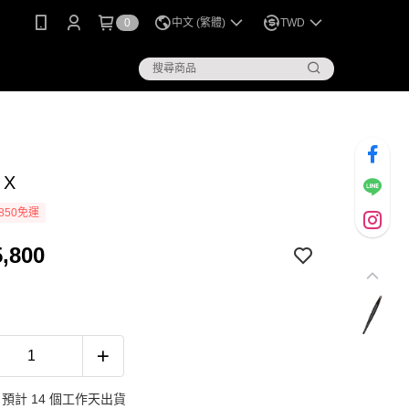
0
中文 (繁體)
TWD
 X
850免運
,800
預計 14 個工作天出貨