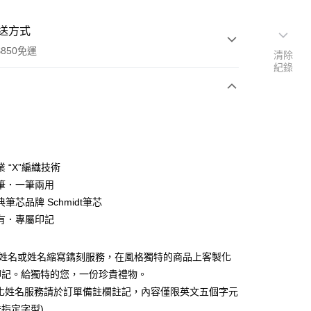
送方式
850免運
清除
紀錄
次付款
付款
 “X”編織技術
筆．一筆兩用
筆芯品牌 Schmidt筆芯
有．專屬印記
付款
0，滿NT$850(含以上)免運費
供姓名或姓名縮寫鐫刻服務，在風格獨特的商品上客製化
印記。給獨特的您，一份珍貴禮物。
付款
製化姓名服務請於訂單備註欄註記，內容僅限英文五個字元
0，滿NT$850(含以上)免運費
指定字型)