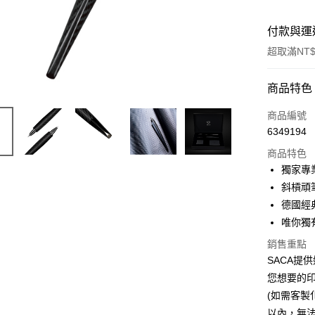
付款與運
超取滿NT$
付款方式
商品特色
信用卡一
商品編號
6349194
超商取貨
商品特色
悠遊付
獨家專業
斜槓頑
德國經典
運送方式
唯你獨
全家取貨
銷售重點
每筆NT$6
SACA提
您想要的
7-11取貨
(如需客
每筆NT$6
以內，無法