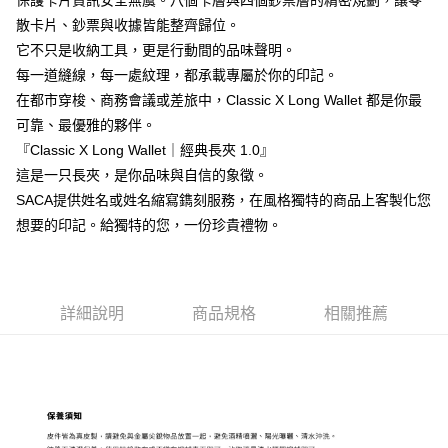
保護卡片資訊安全無虞。八個卡層與四個鈔票層的精密規劃，讓零
散卡片、鈔票與收據皆能整齊歸位。
它不只是收納工具，更是行動間的品味聲明。
每一道縫線，每一處紋理，都承載專屬於你的印記。
在都市穿梭、商務會議或差旅中，Classic X Long Wallet 都是你最
可靠、最優雅的夥伴。
『Classic X Long Wallet｜經典長夾 1.0』
這是一只長夾，是你品味與自信的象徵。
SACA提供姓名或姓名縮寫鐫刻服務，在風格獨特的商品上客製化您
想要的印記。給獨特的您，一份珍貴禮物。
詳細說明
商品規格
相關推薦