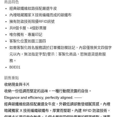
商品特色
經典碳纖維紋路搭配嚴選牛皮
運送方式
內裡暗藏獨家Ｘ技術編織而成的碳纖布
全家取貨付款
擁有防盜技術阻擾RFID訊號
每筆NT$60，滿NT$850(含以上)免運費
共8個卡層、4個鈔票層
唯你獨有．專屬印記
7-11取貨付款
客製化位置如圖三圖四
每筆NT$60，滿NT$850(含以上)免運費
如需客製化姓名服務請於訂單備註欄註記，內容僅限英文四個字
宅配
元以內，無法指定字型)警示：客製化商品，恕無退貨退款服
每筆NT$60，滿NT$850(含以上)免運費
務。
B0E01
國際運費測試
查看運費
銷售重點
收納現金與卡片
收納一份低調而堅定的品味，一種行動間流露的自信。
Elegance and efficiency, perfectly aligned. ——
經典碳纖維紋路搭配嚴選全牛皮，外觀低調卻散發細膩質感，內裡
暗藏獨家 X 技術編織碳纖布，厚實而堅韌。內建 RFID 防盜技術，