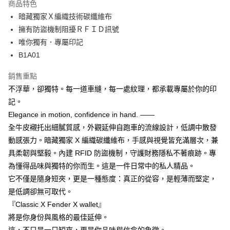
商品特色
暗藏獨家Ｘ編織技術碳纖維布
運送方式
擁有防盜機制阻擾ＲＦＩＤ訊號
全家取貨付款
唯你獨有．專屬印記
每筆NT$60，滿NT$850(含以上)免運費
B1A01
7-11取貨付款
銷售重點
每筆NT$60，滿NT$850(含以上)免運費
不浮華，卻獨特。每一道車縫，每一處紋理，都承載專屬於你的印
記。
宅配
Elegance in motion, confidence in hand. ——
每筆NT$60，滿NT$850(含以上)免運費
全牛皮襯托出細膩質感，外觀延伸自跑車的流線設計，低調中散發
國際運費測試
查看運費
動感張力。暗藏獨家 X 編織碳纖維布，手感與視覺皆充滿層次，兼
具柔韌與堅毅。內建 RFID 防盜機制，守護財務隱私不著痕跡。專
為懂得品味與獨特的你而生。這是一件日常中的私人精品。
它不僅是隨身短夾，更是一種態度：真正的從容，是輕薄而堅定，
是低調卻無可取代。
『Classic X Fender X wallet』
將是你身份與風格的最佳延伸。