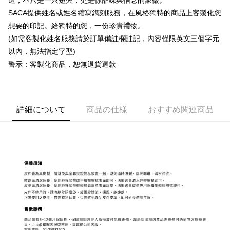
這，不只是一只短夾，更是你品味與信念的象徵。
SACA提供姓名或姓名縮寫鐫刻服務，在風格獨特的商品上客製化您
想要的印記。給獨特的您，一份珍貴禮物。
(如需客製化姓名服務請於訂單備註欄註記，內容僅限英文三個字元
以內，無法指定字型)
警示：客製化商品，恕無退貨退款
詳細について
商品の仕様
おすすめ関連商品