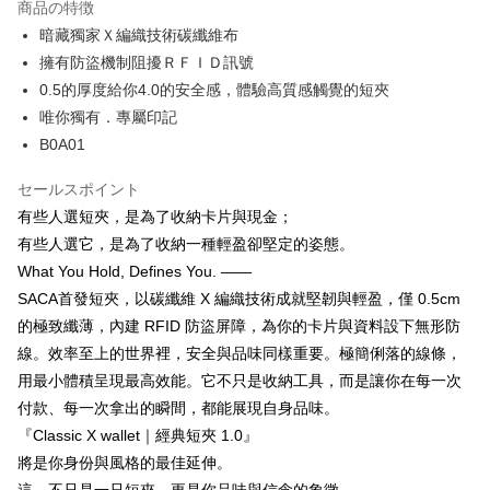
商品の特徴
暗藏獨家Ｘ編織技術碳纖維布
配送方法
擁有防盜機制阻擾ＲＦＩＤ訊號
全家取貨付款
0.5的厚度給你4.0的安全感，體驗高質感觸覺的短夾
配送毎にNT$60、NT$850以上で送料無料
唯你獨有．專屬印記
7-11取貨付款
B0A01
配送毎にNT$60、NT$850以上で送料無料
セールスポイント
宅配
有些人選短夾，是為了收納卡片與現金；
配送毎にNT$60、NT$850以上で送料無料
有些人選它，是為了收納一種輕盈卻堅定的姿態。
What You Hold, Defines You. ——
國家/地區配送
送料を確認
SACA首發短夾，以碳纖維 X 編織技術成就堅韌與輕盈，僅 0.5cm
的極致纖薄，內建 RFID 防盜屏障，為你的卡片與資料設下無形防
線。效率至上的世界裡，安全與品味同樣重要。極簡俐落的線條，
用最小體積呈現最高效能。它不只是收納工具，而是讓你在每一次
付款、每一次拿出的瞬間，都能展現自身品味。
『Classic X wallet｜經典短夾 1.0』
將是你身份與風格的最佳延伸。