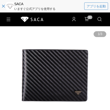
SACA
アプリを起動
いますぐ公式アプリを使用する
0
1
/
3