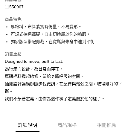
超商取貨付款
11550967
悠遊付
商品特色
厚棉料，布料紮實有份量、不易變形。
運送方式
可調式抽繩褲腳，自由切換屬於你的輪廓。
全家取貨付款
獨家版型搭配剪裁，在寬鬆與修身中達到平衡。
每筆NT$60，滿NT$850(含以上)免運費
銷售重點
7-11取貨付款
Designed to move, built to last.
每筆NT$60，滿NT$850(含以上)免運費
為行走而設計，為日常而存在。
厚磅棉料撐起線條，留給身體呼吸的空間。
宅配
抽繩設計讓輪廓隨步伐微調，在紀律與鬆弛之間，取得剛好的平
每筆NT$60，滿NT$850(含以上)免運費
衡。
國際運費測試
查看運費
我們不急著定義，由你為這件褲子定義屬於他的樣子。
詳細說明
商品規格
相關推薦