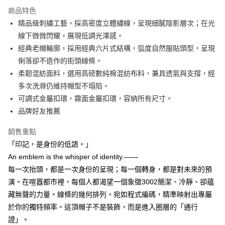
運送方式
商品特色
精品級刺繡工藝，採高密度立體繡線，呈現細膩陰影層次；在光
宅配
線下微微閃耀，展現低調光澤感。
每筆NT$60，滿NT$850(含以上)免運費
經典老帽輪廓，採用經典六片式結構，弧度自然服貼頭型，呈現
國際運費測試
查看運費
俐落卻不造作的街頭線條。
柔韌混紡面料，選用高磅數純棉混紡布料，兼具透氣與支撐，經
多次洗滌仍維持帽型不塌陷。
可調式金屬扣環，霧面金屬扣環，容納所有尺寸。
品牌好友推薦
銷售重點
「印記，是身份的低語。」
An emblem is the whisper of identity.——
每一次抬頭，都是一次身份的呈現；每一個轉身，都是對未來的預
演。在喧囂都市裡，每個人都渴望一個象徵3002簡潔、冷靜、卻蘊
藏無聲的力量。線條的幾何排列，宛如程式編碼，精準映射出專屬
於你的獨特頻率。這頂帽子不是裝飾，而是進入圈層的「通行
證」。