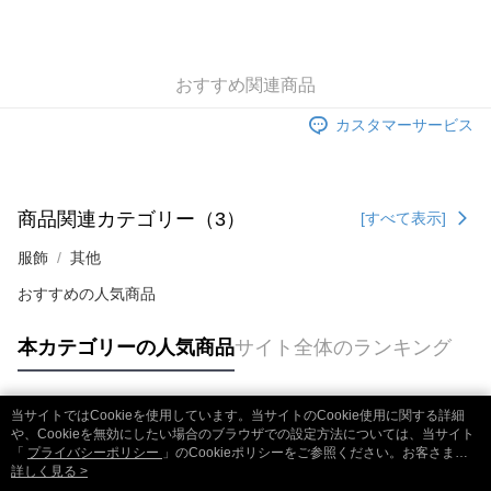
おすすめ関連商品
カスタマーサービス
商品関連カテゴリー（3）
[すべて表示]
服飾
其他
おすすめの人気商品
本カテゴリーの人気商品
サイト全体のランキング
当サイトではCookieを使用しています。当サイトのCookie使用に関する詳細
人気タグ
や、Cookieを無効にしたい場合のブラウザでの設定方法については、当サイト
「
プライバシーポリシー
」のCookieポリシーをご参照ください。お客さま
が、当サイトを引き続き使用される場合、当社がサイト利用規約のCookieポリ
詳しく見る >
シーに基づいてCookieを使用することに同意したものとみなします。