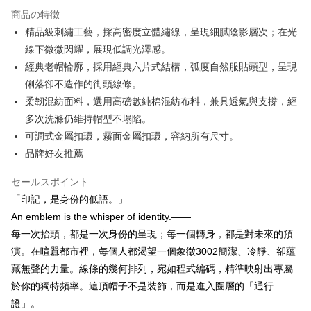
配送方法
商品の特徴
宅配
精品級刺繡工藝，採高密度立體繡線，呈現細膩陰影層次；在光
線下微微閃耀，展現低調光澤感。
配送毎にNT$60、NT$850以上で送料無料
經典老帽輪廓，採用經典六片式結構，弧度自然服貼頭型，呈現
國家/地區配送
送料を確認
俐落卻不造作的街頭線條。
柔韌混紡面料，選用高磅數純棉混紡布料，兼具透氣與支撐，經
多次洗滌仍維持帽型不塌陷。
可調式金屬扣環，霧面金屬扣環，容納所有尺寸。
品牌好友推薦
セールスポイント
「印記，是身份的低語。」
An emblem is the whisper of identity.——
每一次抬頭，都是一次身份的呈現；每一個轉身，都是對未來的預
演。在喧囂都市裡，每個人都渴望一個象徵3002簡潔、冷靜、卻蘊
藏無聲的力量。線條的幾何排列，宛如程式編碼，精準映射出專屬
於你的獨特頻率。這頂帽子不是裝飾，而是進入圈層的「通行
證」。