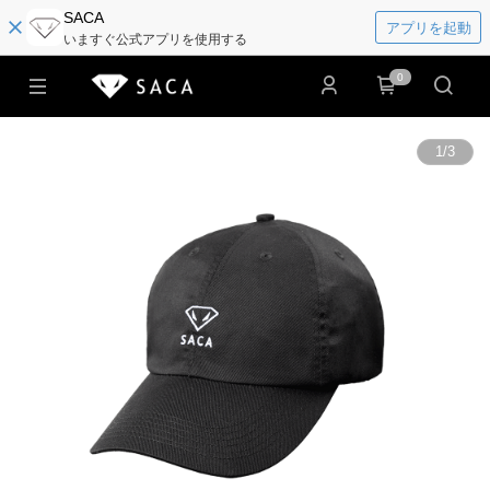
SACA
アプリを起動
いますぐ公式アプリを使用する
0
1
/
3