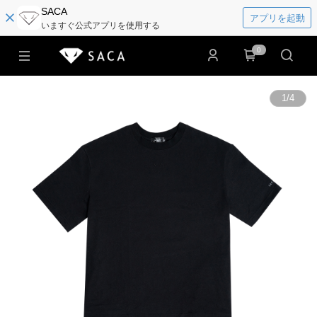
SACA
アプリを起動
いますぐ公式アプリを使用する
0
1
/
4