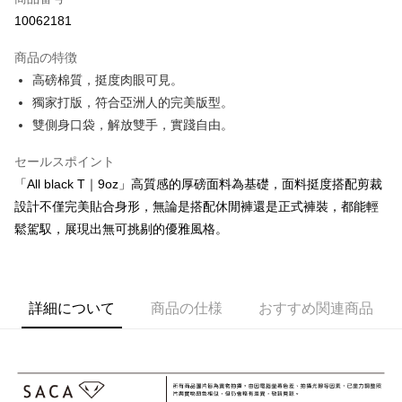
コンビニ店頭代金引換
10062181
Easy Wallet
商品の特徴
高磅棉質，挺度肉眼可見。
配送方法
獨家打版，符合亞洲人的完美版型。
全家取貨付款
雙側身口袋，解放雙手，實踐自由。
配送毎にNT$60、NT$850以上で送料無料
セールスポイント
7-11取貨付款
「All black T｜9oz」高質感的厚磅面料為基礎，面料挺度搭配剪裁
配送毎にNT$60、NT$850以上で送料無料
設計不僅完美貼合身形，無論是搭配休閒褲還是正式褲裝，都能輕
宅配
鬆駕馭，展現出無可挑剔的優雅風格。
配送毎にNT$60、NT$850以上で送料無料
國家/地區配送
送料を確認
詳細について
商品の仕様
おすすめ関連商品