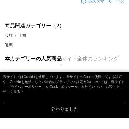
カスタマーサービス
商品関連カテゴリー（2）
服飾
上衣
優惠
本カテゴリーの人気商品
サイト全体のランキング
当サイトではCookieを使用しています。当サイトのCookie使用に関する詳細
人気タグ
や、Cookieを無効にしたい場合のブラウザでの設定方法については、当サイト
「
プライバシーポリシー
」のCookieポリシーをご参照ください。お客さま
が、当サイトを引き続き使用される場合、当社がサイト利用規約のCookieポリ
詳しく見る >
シーに基づいてCookieを使用することに同意したものとみなします。
分かりました