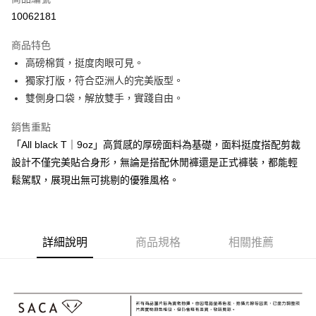
超商取貨付款
10062181
悠遊付
商品特色
高磅棉質，挺度肉眼可見。
運送方式
獨家打版，符合亞洲人的完美版型。
全家取貨付款
雙側身口袋，解放雙手，實踐自由。
每筆NT$60，滿NT$850(含以上)免運費
銷售重點
7-11取貨付款
「All black T｜9oz」高質感的厚磅面料為基礎，面料挺度搭配剪裁
每筆NT$60，滿NT$850(含以上)免運費
設計不僅完美貼合身形，無論是搭配休閒褲還是正式褲裝，都能輕
鬆駕馭，展現出無可挑剔的優雅風格。
宅配
每筆NT$60，滿NT$850(含以上)免運費
國際運費測試
查看運費
詳細說明
商品規格
相關推薦